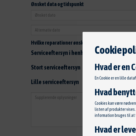
Ønsket data og tidspunkt
Hvilke reparationer ønsker du foretaget?
Cookiepoli
Serviceeftersyn i henhold til servicehæfte
Hvad er en 
Stort serviceeftersyn
En Cookie er en lille data
Lille serviceeftersyn
Hvad benytte
Cookies kan være nødvendi
listen af produkter vise
information bruges til a
Hvad er leve