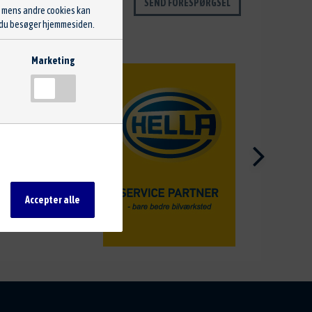
SEND FORESPØRGSEL
, mens andre cookies kan
ng du besøger hjemmesiden.
Marketing
tter. Hvordan du præcist
meside. Data som
Accepter alle
s kan de blokeres i din
jor-browsers
.
 link og fravælge