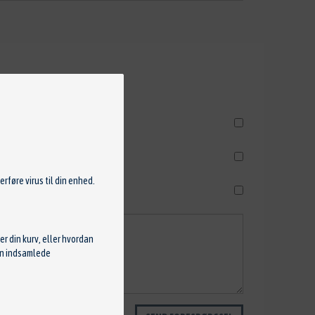
rføre virus til din enhed.
r din kurv, eller hvordan
Den indsamlede